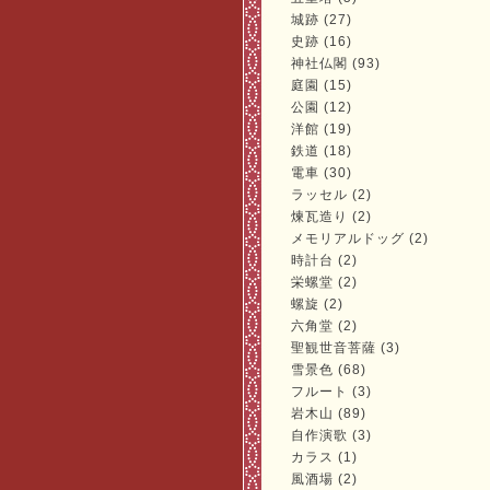
城跡 (27)
史跡 (16)
神社仏閣 (93)
庭園 (15)
公園 (12)
洋館 (19)
鉄道 (18)
電車 (30)
ラッセル (2)
煉瓦造り (2)
メモリアルドッグ (2)
時計台 (2)
栄螺堂 (2)
螺旋 (2)
六角堂 (2)
聖観世音菩薩 (3)
雪景色 (68)
フルート (3)
岩木山 (89)
自作演歌 (3)
カラス (1)
風酒場 (2)