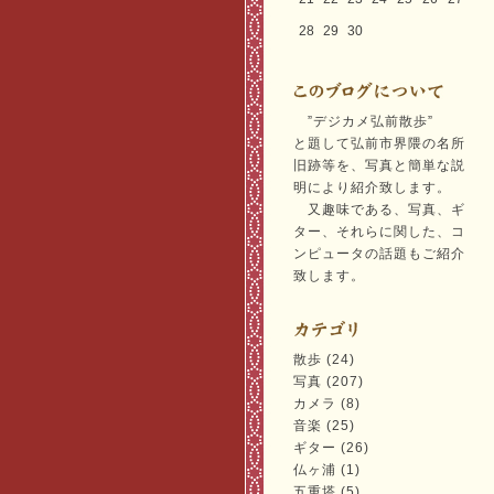
28
29
30
”デジカメ弘前散歩”
と題して弘前市界隈の名所
旧跡等を、写真と簡単な説
明により紹介致します。
又趣味である、写真、ギ
ター、それらに関した、コ
ンピュータの話題もご紹介
致します。
散歩 (24)
写真 (207)
カメラ (8)
音楽 (25)
ギター (26)
仏ヶ浦 (1)
五重塔 (5)