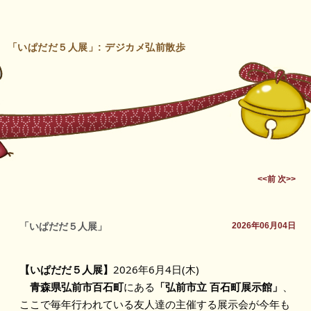
「いぱだだ５人展」: デジカメ弘前散歩
<<前
次>>
「いぱだだ５人展」
2026年06月04日
―
【いぱだだ５人展】
2026年6月4日(木)
青森県弘前市百石町
にある
「弘前市立 百石町展示館」
、
ここで毎年行われている友人達の主催する展示会が今年も