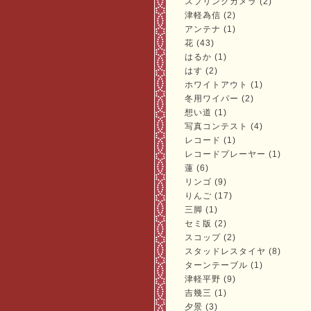
スプリングカメラ (2)
津軽為信 (2)
アンテナ (1)
花 (43)
はるか (1)
はす (2)
ホワイトアウト (1)
冬用ワイパー (2)
想い道 (1)
写真コンテスト (4)
レコード (1)
レコードプレーヤー (1)
蓮 (6)
リンゴ (9)
りんご (17)
三脚 (1)
セミ版 (2)
スコップ (2)
スタッドレスタイヤ (8)
ターンテーブル (1)
津軽平野 (9)
吉幾三 (1)
夕景 (3)