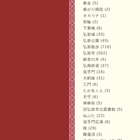
教会 (5)
曲がり階段 (2)
オカリナ (1)
双輪 (2)
下乗橋 (8)
弘前城 (35)
弘前公園 (45)
弘前散歩 (716)
弘前市 (562)
銀杏の木 (4)
弘南鉄道 (37)
追手門 (16)
大鰐線 (31)
三門 (6)
たか丸くん (3)
天守 (6)
禅林街 (5)
旧弘前市立図書館 (5)
ねぷた (22)
追手門広場 (8)
桜 (29)
睡蓮沼 (3)