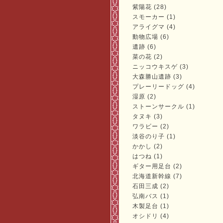
紫陽花 (28)
スモーカー (1)
アライグマ (4)
動物広場 (6)
遺跡 (6)
菜の花 (2)
ニッコウキスゲ (3)
大森勝山遺跡 (3)
プレーリードッグ (4)
湿原 (2)
ストーンサークル (1)
タヌキ (3)
ワラビー (2)
淡谷のり子 (1)
かかし (2)
はつね (1)
ギター用足台 (2)
北海道新幹線 (7)
石田三成 (2)
弘南バス (1)
木製足台 (1)
オシドリ (4)