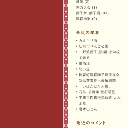
燻製 (2)
馬力大会 (1)
獅子舞･獅子踊 (83)
津軽神楽 (9)
カミキリ虫
弘前市りんご公園
一野渡獅子(熊)踊 小学校
で語る
風酒場
想い道
松森町津軽獅子舞保存会
新弘前市長へ表敬訪問
「いぱだだ５人展」
石仏･公卿塚 板石塔婆
平川市図書交流施設 よみ
まる
岩木山と花